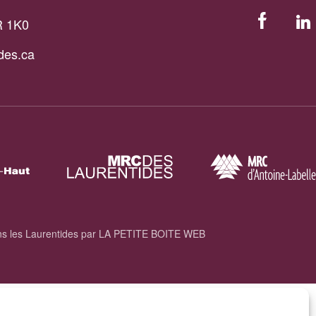
R 1K0
Facebook
Link
des.ca
s les Laurentides par
LA PETITE BOITE WEB