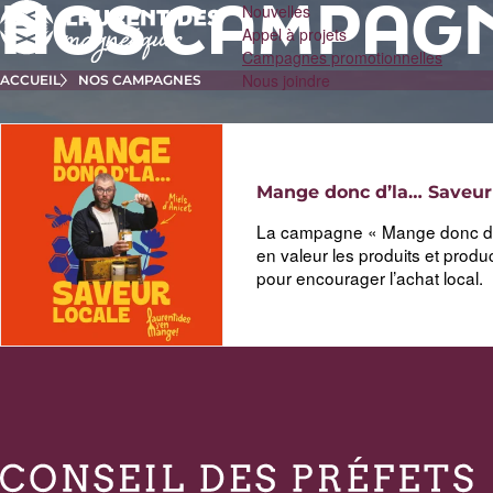
Passer
Nouvelles
NOS CAMPAG
au
Appel à projets
contenu
Campagnes promotionnelles
principal
Nous joindre
ACCUEIL
NOS CAMPAGNES
Mange donc d’la… Saveur
La campagne « Mange donc d’l
en valeur les produits et prod
pour encourager l’achat local.