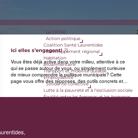
Le CPERL
Action politique
Coalition Santé Laurentides
Ici elles s’engagent!
Développement régional
Habitation
Vous êtes déjà active dans votre milieu, attentive à ce
Bioalimentaire
qui se passe autour de vous, ou simplement curieuse
Transport et mobilité durable
de mieux comprendre la politique municipale? Cette
Employabilité
page vous offre des réponses, des outils concrets et
Solidarité collective
l’élan nécessaire pour envisager une implication qui
Lutte à la pauvreté et à l’exclusion sociale
vous ressemble.
Égalité entre les femmes et les hommes
urentides,