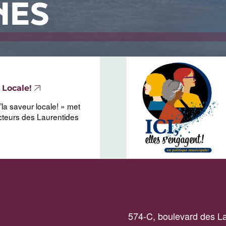
NES
 Locale!
a saveur locale! » met
ucteurs des Laurentides
574-C, boulevard des La