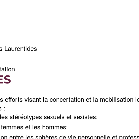
es Laurentides
tation,
ES
 efforts visant la concertation et la mobilisation l
 :
les stéréotypes sexuels et sexistes;
es femmes et les hommes;
ion entre les sphères de vie personnelle et profess