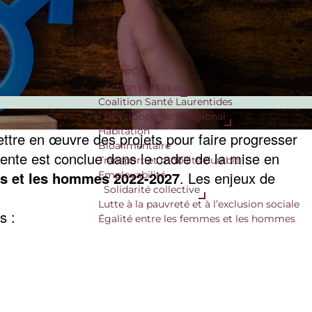
Le CPERL
Action politique
Coalition Santé Laurentides
Développement régional
Habitation
mettre en œuvre des projets pour faire progresser
Bioalimentaire
tente est conclue dans le cadre de la mise en
Transport et mobilité durable
mes et les hommes 2022-2027
. Les enjeux de
Employabilité
Solidarité collective
Lutte à la pauvreté et à l’exclusion sociale
s :
Égalité entre les femmes et les hommes