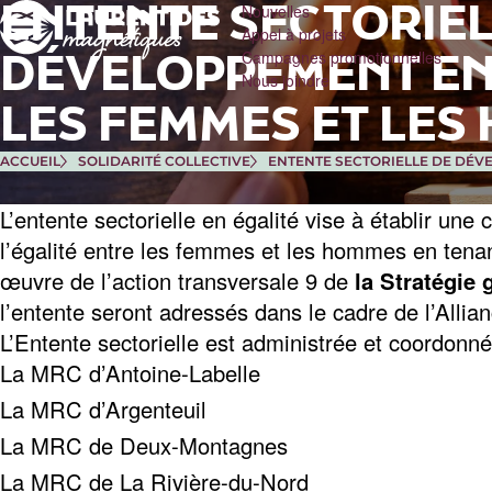
Passer
Nouvelles
ENTENTE SECTORIEL
au
Appel à projets
contenu
Campagnes promotionnelles
DÉVELOPPEMENT EN
principal
Nous joindre
LES FEMMES ET LES
ACCUEIL
SOLIDARITÉ COLLECTIVE
ENTENTE SECTORIELLE DE DÉV
L’entente sectorielle en égalité vise à établir une
l’égalité entre les femmes et les hommes en tenan
œuvre de l’action transversale 9 de
la Stratégie
l’entente seront adressés dans le cadre de l’Allian
L’Entente sectorielle est administrée et coordonn
La MRC d’Antoine-Labelle
La MRC d’Argenteuil
La MRC de Deux-Montagnes
La MRC de La Rivière-du-Nord