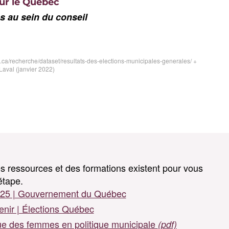
r le Québec
 au sein du conseil
a/recherche/dataset/resultats-des-elections-municipales-generales/ +
aval (janvier 2022)
s ressources et des formations existent pour vous
tape.
2025 | Gouvernement du Québec
venir | Élections Québec
e des femmes en politique municipale
(pdf)