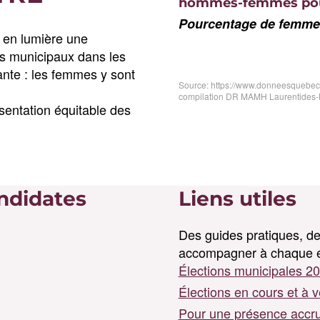
hommes-femmes pou
Pourcentage de femmes
t en lumière une
ls municipaux dans les
tante : les femmes y sont
Source: https://www.donneesquebec.c
compilation DR MAMH Laurentides-L
sentation équitable des
ndidates
Liens utiles
Des guides pratiques, de
accompagner à chaque é
Élections municipales 
Élections en cours et à 
Pour une présence accru