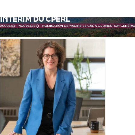
Passer
NOMINATION DE NADINE LE GAL À
au
LA DIRECTION GÉNÉRALE PAR
contenu
INTÉRIM DU CPERL
principal
ACCUEIL
NOUVELLES
NOMINATION DE NADINE LE GAL À LA DIRECTION GÉNÉRA