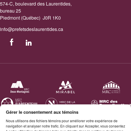
574-C, boulevard des Laurentides,
bureau 25
Piedmont (Québec) J0R 1K0
info@prefetsdeslaurentides.ca
Facebook
LinkedIn
Gérer le consentement aux témoins
Nous utilisons des fichiers témoins pour améliorer votre expérience de
navigation et analyser notre trafic. En cliquant sur Accepter, vous consentez