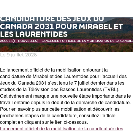
Passer
LANCEMENT OFFICIEL DE LA
au
MOBILISATION DE LA
contenu
CANDIDATURE DES JEUX DU
principal
CANADA 2031 POUR MIRABEL ET
LES LAURENTIDES
ACCUEIL
NOUVELLES
LANCEMENT OFFICIEL DE LA MOBILISATION DE LA CANDI
Le 9 juillet 2026
Le lancement officiel de la mobilisation entourant la
candidature de Mirabel et des Laurentides pour l’accueil des
Jeux du Canada 2031 s’est tenu le 7 juillet dernier dans les
studios de la Télévision des Basses-Laurentides (TVBL).
Cet événement marque une nouvelle étape importante dans le
travail entamé depuis le début de la démarche de candidature.
Pour en savoir plus sur cette mobilisation et découvrir les
prochaines étapes de la candidature, consultez l’article
complet en cliquant sur le lien ci-dessous.
Lancement officiel de la mobilisation de la candidature des