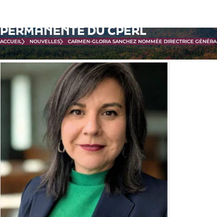
Passer
CARMEN-GLORIA SANCHEZ
au
NOMMÉE DIRECTRICE GÉNÉRALE
contenu
PERMANENTE DU CPERL
principal
ACCUEIL
NOUVELLES
CARMEN-GLORIA SANCHEZ NOMMÉE DIRECTRICE GÉNÉRA